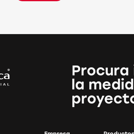
Procura 
la medid
proyect
Empresa
Producto