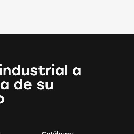
industrial a
a de su
o
s
Catálogos