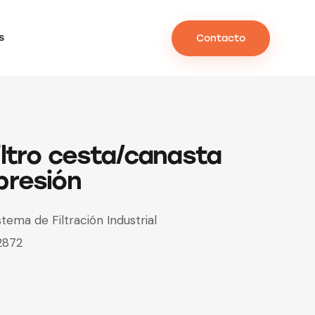
s
Contacto
iltro cesta/canasta
presión
stema de Filtración Industrial
2872