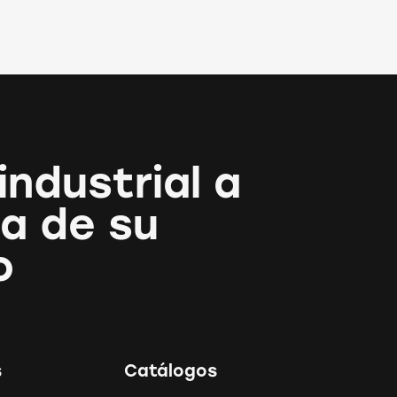
industrial a
a de su
o
s
Catálogos