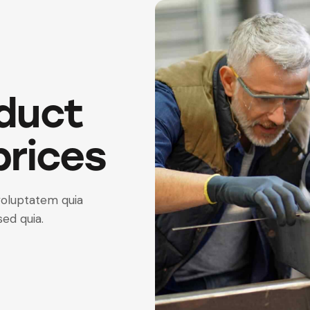
oduct
prices
voluptatem quia
sed quia.